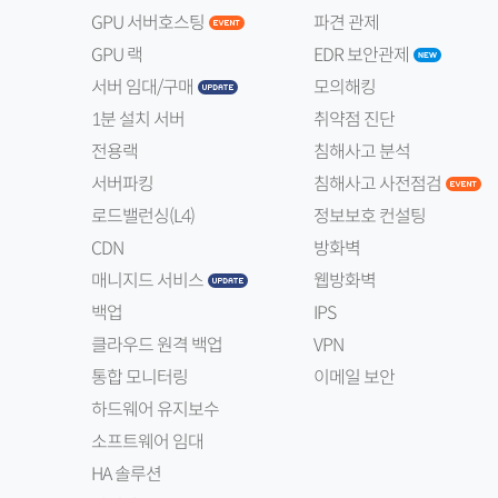
GPU 서버호스팅
파견 관제
GPU 랙
EDR 보안관제
서버 임대/구매
모의해킹
1분 설치 서버
취약점 진단
전용랙
침해사고 분석
서버파킹
침해사고 사전점검
로드밸런싱(L4)
정보보호 컨설팅
CDN
방화벽
매니지드 서비스
웹방화벽
백업
IPS
클라우드 원격 백업
VPN
통합 모니터링
이메일 보안
하드웨어 유지보수
소프트웨어 임대
HA 솔루션