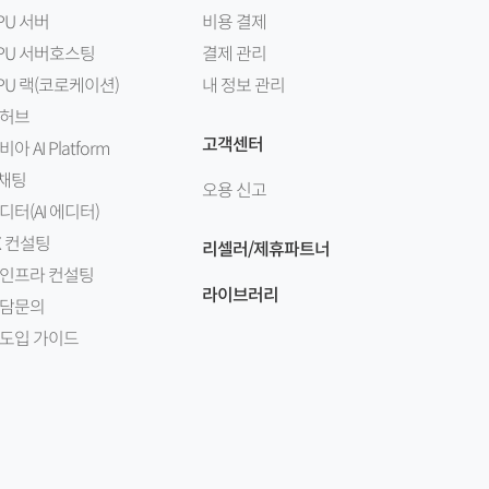
PU 서버
비용 결제
PU 서버호스팅
결제 관리
PU 랙(코로케이션)
내 정보 관리
I 허브
고객센터
비아 AI Platform
I채팅
오용 신고
디터(AI 에디터)
X 컨설팅
리셀러/제휴파트너
I 인프라 컨설팅
라이브러리
담문의
I 도입 가이드