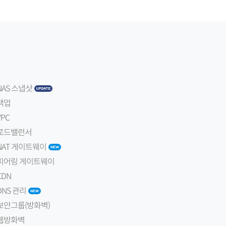
NAS 스냅샷
백업
VPC
로드밸런서
NAT 게이트웨이
피어링 게이트웨이
CDN
DNS 관리
보안그룹(방화벽)
웹방화벽