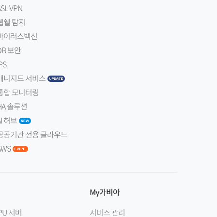
SSL VPN
웹쉘 탐지
바이러스백신
DB 보안
PS
매니지드 서비스
통합 모니터링
HA 솔루션
AI 허브
공공기관 전용 클라우드
AWS
My가비아
PU 서버
서비스 관리