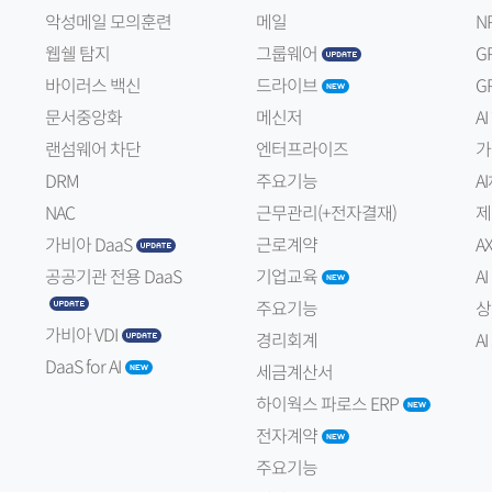
악성메일 모의훈련
메일
N
웹쉘 탐지
그룹웨어
G
바이러스 백신
드라이브
G
문서중앙화
메신저
A
랜섬웨어 차단
엔터프라이즈
가
DRM
주요기능
A
NAC
근무관리(+전자결재)
제
가비아 DaaS
근로계약
A
공공기관 전용 DaaS
기업교육
A
주요기능
상
가비아 VDI
경리회계
A
DaaS for AI
세금계산서
하이웍스 파로스 ERP
전자계약
주요기능