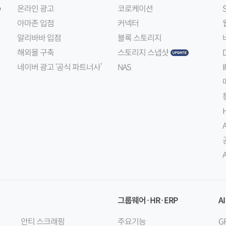
온라인 광고
코로케이션
아마존 입점
커넥터
알리바바 입점
블록 스토리지
해외몰 구축
스토리지 스냅샷
네이버 광고 ‘공식 파트너사’
NAS
I
그룹웨어·HR·ERP
AI
안티 스크래핑
주요기능
G