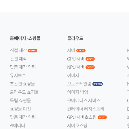
홈페이지·쇼핑몰
클라우드
직접 제작
서버
간편 제작
GPU 서버
맞춤 제작 의뢰
NPU 서버
유지보수
이미지
초간편 쇼핑몰
오토스케일링
클라우드 쇼핑몰
이미지 백업
독립 쇼핑몰
쿠버네티스 서비스
쇼핑몰 이전
컨테이너 레지스트리
맞춤 제작 의뢰
GPU 서버호스팅
AI에디터
서버호스팅