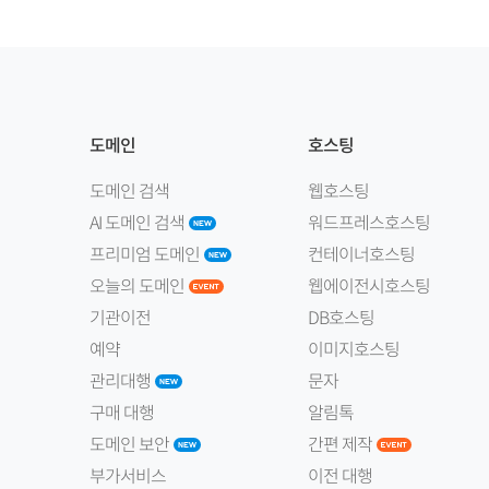
도메인
호스팅
도메인 검색
웹호스팅
AI 도메인 검색
워드프레스호스팅
프리미엄 도메인
컨테이너호스팅
오늘의 도메인
웹에이전시호스팅
기관이전
DB호스팅
예약
이미지호스팅
관리대행
문자
구매 대행
알림톡
도메인 보안
간편 제작
부가서비스
이전 대행