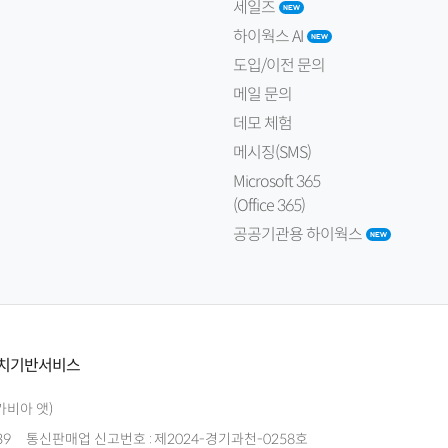
세일즈
하이웍스 AI
도입/이전 문의
메일 문의
데모 체험
메시징(SMS)
Microsoft 365
(Office 365)
공공기관용 하이웍스
치기반서비스
가비아 앳)
39
통신판매업 신고번호 : 제2024-경기과천-0258호