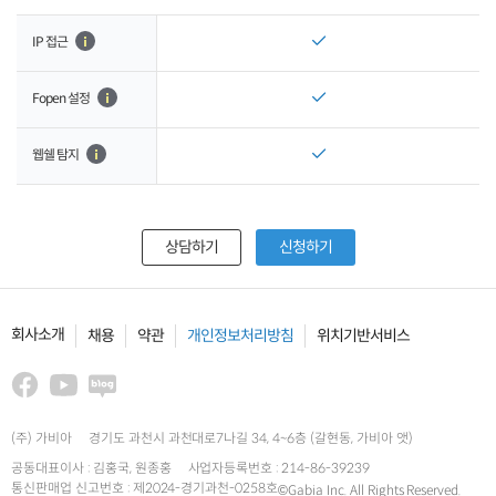
IP 접근
Fopen 설정
웹쉘 탐지
상담하기
신청하기
회사소개
채용
약관
개인정보처리방침
위치기반서비스
(주) 가비아
경기도 과천시 과천대로7나길 34, 4~6층 (갈현동, 가비아 앳)
공동대표이사 : 김홍국, 원종홍
사업자등록번호 : 214-86-39239
통신판매업 신고번호 : 제2024-경기과천-0258호
©Gabia Inc. All Rights Reserved.