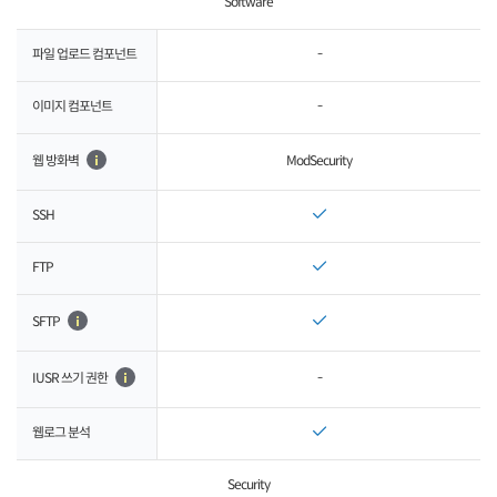
Software
파일 업로드 컴포넌트
-
이미지 컴포넌트
-
ModSecurity
웹 방화벽
SSH
FTP
SFTP
-
IUSR 쓰기 권한
웹로그 분석
Security