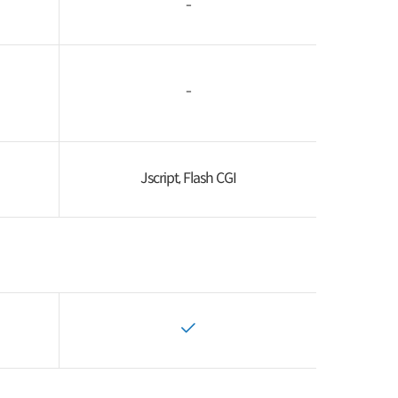
-
-
Jscript, Flash CGI