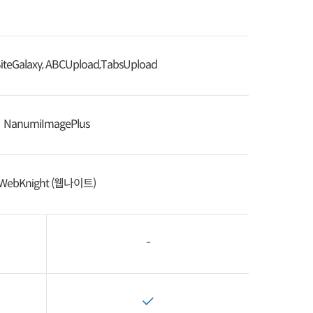
SiteGalaxy, ABCUpload,TabsUpload
NanumiImagePlus
WebKnight (웹나이트)
-