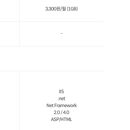
3,300원/월 (1GB)
-
IIS
.net
Net Framework
2.0 / 4.0
ASP/HTML