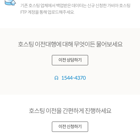
기존 호스팅 업체에서 백업받은 데이터는 신규 신청한 가비아 호스팅
FTP 계정을 통해 업로드해주세요.
호스팅 이전대행에 대해 무엇이든 물어보세요
이전 상담하기
1544-4370
호스팅 이전을 간편하게 진행하세요
이전 신청하기