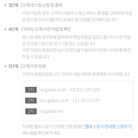
3단계:
(고객) 호스팅 신청 및 결제
이전 가능한 경우, 고객이 이용하고 계신 서비스 환경을 고려하여 적절
한 호스팅 서비스(웹/워드프레스 호스팅)를 안내해드립니다.
4단계:
(가비아/고객) 이전 작업 및 확인
호스팅 세팅 후 FTP에 접속하여 백업 파일을 업로드합니다. 이전 작업
은 근무일 기준으로 약 5~7일 정도 소요됩니다.
이전 작업이 완료되면 임시 도메인을 이용하여 이전된 사이트를 확인
하실 수 있습니다.
5단계:
(고객) 이전 완료
이전이 완료되었습니다. 가비아 네임서버로 변경해주시기 바랍니다.
1차
ns.gabia.co.kr - 43.201.170.100
2차
ns1.gabia.co.kr - 121.78.117.39
3차
ns.gabia.net
자세한 웹호스팅 이전대행 신청 방법은
[웹호스팅 이전대행 신청하기]
매뉴얼을 확인해 주세요.