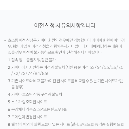
이전 신청 시 유의사항입니다
호스팅 이전 신청은 가비아 회원인 경우에만 가능합니다. 가비아 회원이 아닌 경
우, 회원 가입 후 이전 신청을 진행해주시기 바랍니다.
아래에 해당하는 내용이
있을 경우 이전이 불가능하므로 확인 후 신청해주시기 바랍니다.
1
접속 정보 불일치 및 접근 불가
2
가비아에서 지원하는 버전과 불일치 (지원 PHP 버전: 5.3 / 5.4 / 5.5 / 5.6 / 7.0
/ 7.2 / 7.3 / 7.4 / 8.4 / 8.5)
3
기존 사이트와 비교 불가 (이전 된 사이트를 비교할 수 있는 기존 사이트가 없
을 경우)
4
가비아 호스팅 상품 구성과 불일치
5
소스가 암호화된 사이트
6
운영체제 리눅스 JSP 또는 윈도우 .NET
7
도메인이 변경된 사이트
8
웹 방식 이외에 실행 모듈이 있는 사이트 (결제, SMS 모듈 등 각종 실행형 모듈